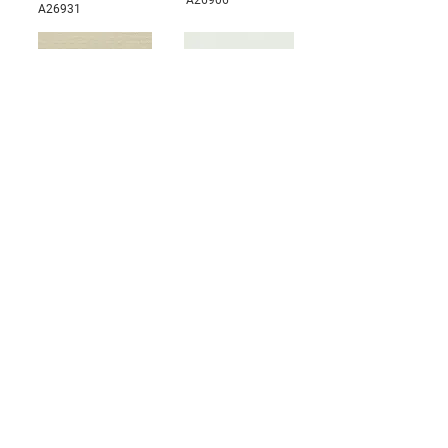
A26906
A26931
A26901
A26921
< BACK