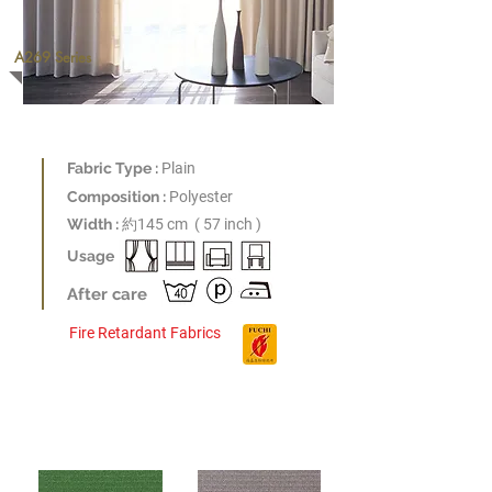
A269 Series
Fabric Type :
Plain
Composition :
Polyester
​Width :
約
145 cm ( 57 inch )
Usage
After care
Fire Retardant Fabrics