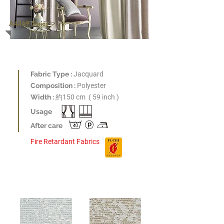
A4369 Series
Fabric Type :
Jacquard
Composition :
Polyester
​Width :
約
150 cm ( 59 inch )
Usage
After care
Fire Retardant Fabrics